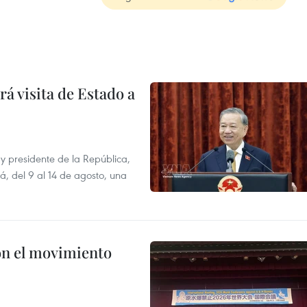
á visita de Estado a
y presidente de la República,
á, del 9 al 14 de agosto, una
n el movimiento