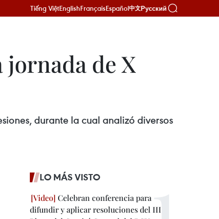
Tiếng Việt
English
Français
Español
Русский
中文
 jornada de X
iones, durante la cual analizó diversos
LO MÁS VISTO
Celebran conferencia para
difundir y aplicar resoluciones del III