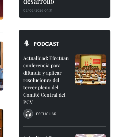
desarrollo
05/08/2026 04:31
PODCAST
Actualidad: Efectúan
conferencia para
difundir y aplicar
resoluciones del
tercer pleno del
Comité Central del
PCV
ESCUCHAR