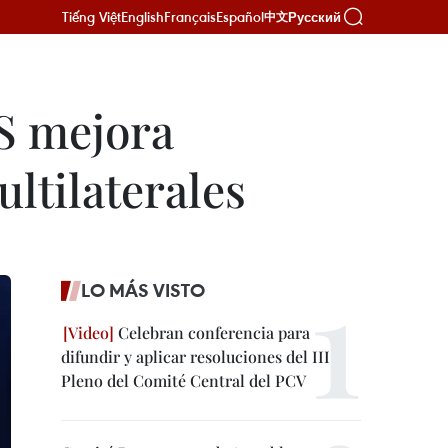
Tiếng Việt
English
Français
Español
Русский
中文
S mejora
ltilaterales
LO MÁS VISTO
Celebran conferencia para
difundir y aplicar resoluciones del III
Pleno del Comité Central del PCV