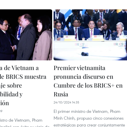
ia de Vietnam a
Premier vietnamita
de BRICS muestra
pronuncia discurso en
je sobre
Cumbre de los BRICS+ en
bilidad y
Rusia
ión
24/10/2024 14:35
El primer ministro de Vietnam, Pham
39
Minh Chinh, propuso cinco conexiones
nistro de Vietnam, Pham
estratégicas para crear conjuntamente
inalizó con éxito su viaje de