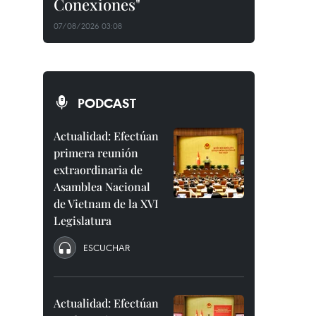
Conexiones"
07/08/2026 03:08
PODCAST
Actualidad: Efectúan
primera reunión
extraordinaria de
Asamblea Nacional
de Vietnam de la XVI
Legislatura
ESCUCHAR
Actualidad: Efectúan