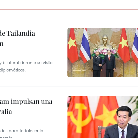
de Tailandia
am
ilateral durante su visita
 diplomáticas.
tnam impulsan una
alia
des para fortalecer la
onomía.