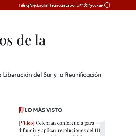
Tiếng Việt
English
Français
Español
Русский
中文
s de la
Liberación del Sur y la Reunificación
LO MÁS VISTO
Celebran conferencia para
difundir y aplicar resoluciones del III