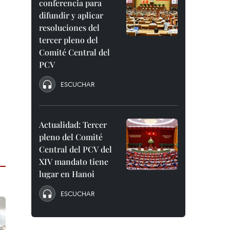
conferencia para
difundir y aplicar
resoluciones del
tercer pleno del
Comité Central del
PCV
ESCUCHAR
Actualidad: Tercer
pleno del Comité
Central del PCV del
XIV mandato tiene
lugar en Hanoi
ESCUCHAR