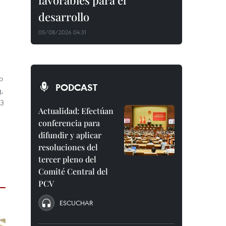
favorables para el
desarrollo
05/08/2026 04:31
o
PODCAST
,
73
Actualidad: Efectúan
conferencia para
difundir y aplicar
resoluciones del
tercer pleno del
Comité Central del
PCV
ESCUCHAR