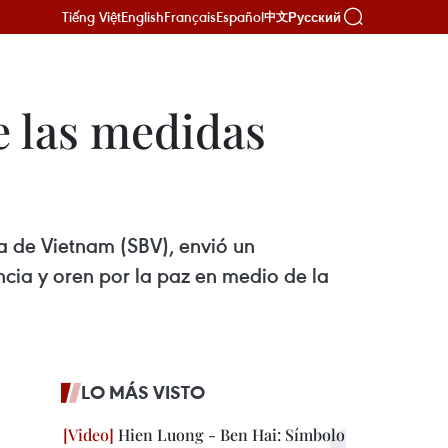
Tiếng Việt
English
Français
Español
Русский
中文
 las medidas
a de Vietnam (SBV), envió un
cia y oren por la paz en medio de la
LO MÁS VISTO
Hien Luong - Ben Hai: Símbolo