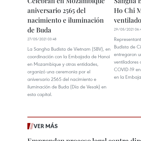
Celebran en Mozambique
Sangha B
aniversario 2565 del
Ho Chi M
nacimiento e iluminación
ventilado
de Buda
29/05/2021 06:
Representante
27/05/2021 03:48
Budista de C
La Sangha Budista de Vietnam (SBV), en
entregaron u
coordinación con la Embajada de Hanoi
ventiladores 
en Mozambique y otras entidades,
COVID-19 en
organizó una ceremonia por el
en la Embaja
aniversario 2565 del nacimiento e
iluminación de Buda (Día de Vesak) en
esta capital.
VER MÁS
Emprenden proceso legal contra dir