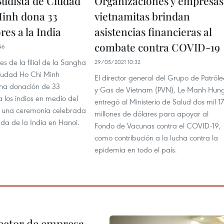
udista de Ciudad
Organizaciones y empresas
inh dona 33
vietnamitas brindan
res a la India
asistencias financieras al
combate contra COVID-19
46
s de la filial de la Sangha
29/05/2021 10:32
iudad Ho Chi Minh
El director general del Grupo de Patróle
na donación de 33
y Gas de Vietnam (PVN), Le Manh Hung
a los indios en medio del
entregó al Ministerio de Salud dos mil 1
 una ceremonia celebrada
millones de dólares para apoyar al
da de la India en Hanoi.
Fondo de Vacunas contra el COVID-19,
como contribución a la lucha contra la
epidemia en todo el país.
ector de empresa