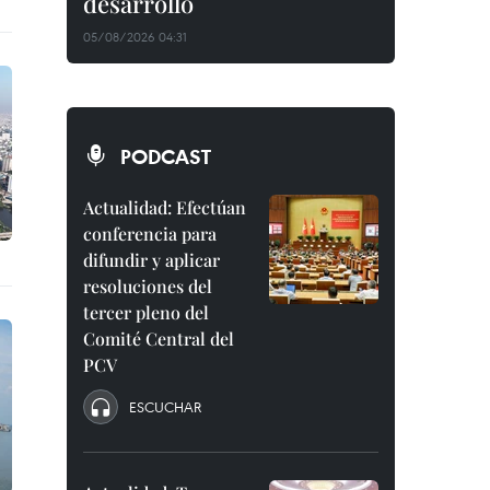
desarrollo
05/08/2026 04:31
PODCAST
Actualidad: Efectúan
conferencia para
difundir y aplicar
resoluciones del
tercer pleno del
Comité Central del
PCV
ESCUCHAR