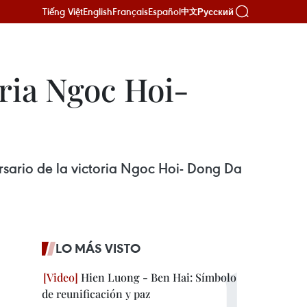
Tiếng Việt
English
Français
Español
Русский
中文
ia Ngoc Hoi-
rsario de la victoria Ngoc Hoi- Dong Da
LO MÁS VISTO
Hien Luong - Ben Hai: Símbolo
de reunificación y paz