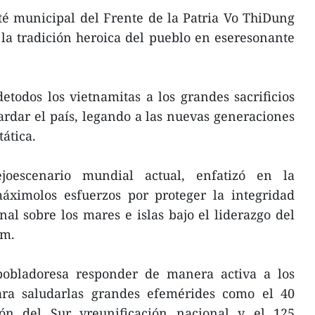
té municipal del Frente de la Patria Vo ThiDung
la tradición heroica del pueblo en eseresonante
etodos los vietnamitas a los grandes sacrificios
ardar el país, legando a las nuevas generaciones
ática.
joescenario mundial actual, enfatizó en la
áximolos esfuerzos por proteger la integridad
nal sobre los mares e islas bajo el liderazgo del
am.
pobladoresa responder de manera activa a los
ara saludarlas grandes efemérides como el 40
ión del Sur yreunificación nacional y el 125