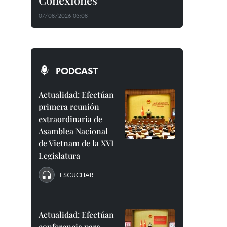
Conexiones"
07/08/2026 03:08
PODCAST
Actualidad: Efectúan
primera reunión
extraordinaria de
Asamblea Nacional
de Vietnam de la XVI
Legislatura
ESCUCHAR
Actualidad: Efectúan
conferencia para