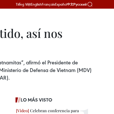
Tiếng Việt
English
Français
Español
Русский
中文
ido, así nos
tnamitas”, afirmó el Presidente de
l Ministerio de Defensa de Vietnam (MDV)
FAR).
LO MÁS VISTO
Celebran conferencia para