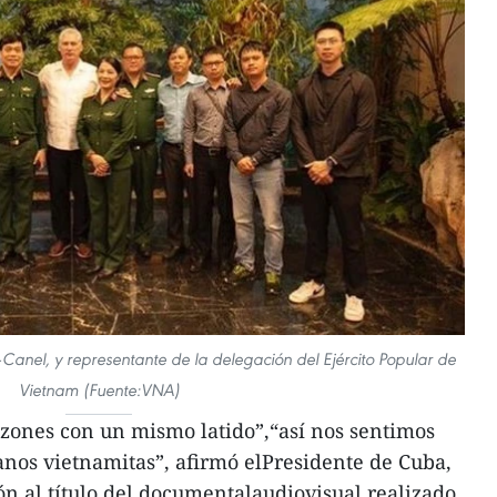
Canel, y representante de la delegación del Ejército Popular de
Vietnam (Fuente:VNA)
zones con un mismo latido”,“así nos sentimos
nos vietnamitas”, afirmó elPresidente de Cuba,
ón al título del documentalaudiovisual realizado