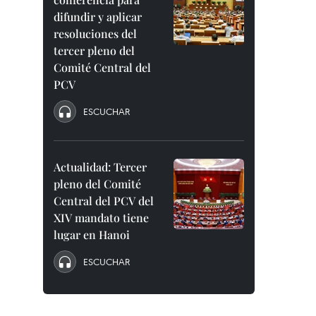
difundir y aplicar
resoluciones del
tercer pleno del
Comité Central del
PCV
ESCUCHAR
Actualidad: Tercer
pleno del Comité
Central del PCV del
XIV mandato tiene
lugar en Hanoi
ESCUCHAR