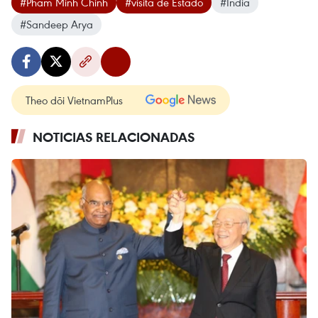
#Pham Minh Chinh
#visita de Estado
#India
#Sandeep Arya
Theo dõi VietnamPlus
NOTICIAS RELACIONADAS