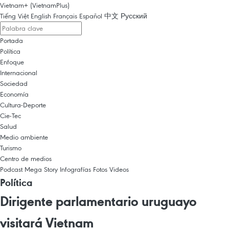
Vietnam+ (VietnamPlus)
Tiếng Việt
English
Français
Español
中文
Русский
Portada
Política
Enfoque
Internacional
Sociedad
Economía
Cultura-Deporte
Cie-Tec
Salud
Medio ambiente
Turismo
Centro de medios
Podcast
Mega Story
Infografías
Fotos
Videos
Política
Dirigente parlamentario uruguayo
visitará Vietnam