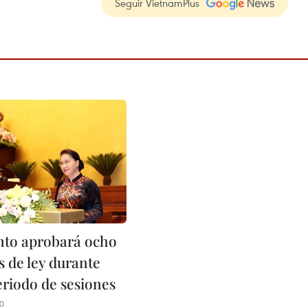
Seguir VietnamPlus
to aprobará ocho
s de ley durante
eriodo de sesiones
20