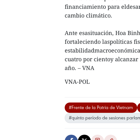
financiamiento para eldesarr
cambio climático.
Ante esasituación, Hoa Binh
fortaleciendo laspolíticas f
estabilidadmacroeconómica,
cuatro por cientoy alcanzar
año. – VNA
VNA-POL
#Frente de la Patria de Vietnam
#quinto período de sesiones parla