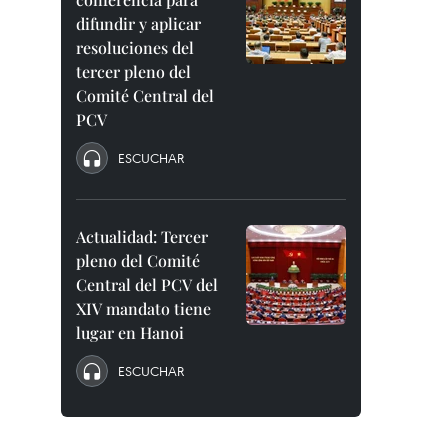
difundir y aplicar
resoluciones del
tercer pleno del
Comité Central del
PCV
ESCUCHAR
Actualidad: Tercer
pleno del Comité
Central del PCV del
XIV mandato tiene
lugar en Hanoi
ESCUCHAR