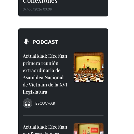
Conexiones"
07/08/2026 03:08
PODCAST
Actualidad: Efectúan
primera reunión
extraordinaria de
Asamblea Nacional
de Vietnam de la XVI
Legislatura
ESCUCHAR
Actualidad: Efectúan
conferencia para