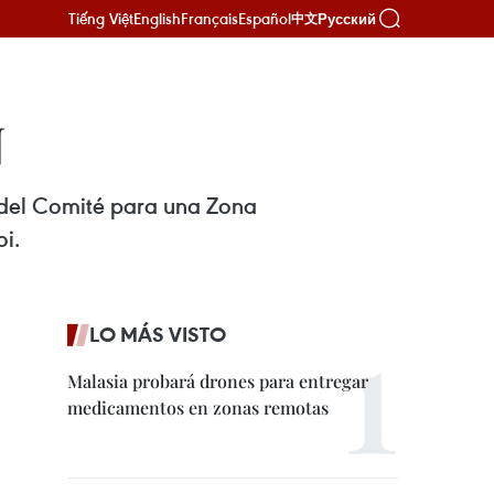
Tiếng Việt
English
Français
Español
Русский
中文
N
a del Comité para una Zona
i.
LO MÁS VISTO
Malasia probará drones para entregar
medicamentos en zonas remotas