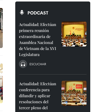
PODCAST
Actualidad: Efectúan
primera reunión
extraordinaria de
Asamblea Nacional
de Vietnam de la XVI
Legislatura
ESCUCHAR
Actualidad: Efectúan
conferencia para
difundir y aplicar
resoluciones del
tercer pleno del