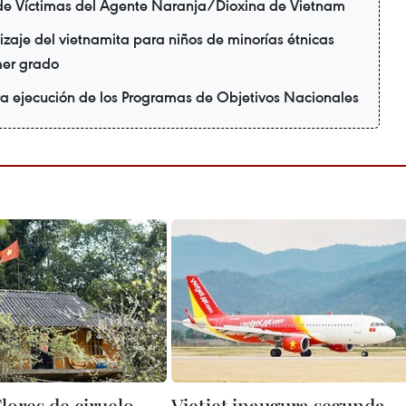
de Víctimas del Agente Naranja/Dioxina de Vietnam
zaje del vietnamita para niños de minorías étnicas
mer grado
ra ejecución de los Programas de Objetivos Nacionales
lores de ciruelo
Vietjet inaugura segunda