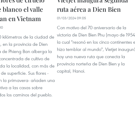
 blanco el valle
ruta aérea a Dien Bien
an en Vietnam
01/03/2024 09:05
Con motivo del 70 aniversario de la
00
victoria de Dien Bien Phu (mayo de 1954
 kilómetros de la ciudad de
la cual "resonó en los cinco continentes 
, en la provincia de Dien
hizo temblar al mundo", Vietjet inaugur
a de Phieng Ban alberga la
hoy una nueva ruta que conecta la
oncentrada de cultivo de
provincia norteña de Dien Bien y la
oda la localidad, con más de
capital, Hanoi.
de superficie. Sus flores -
n la primavera- añaden una
tiva a las casas sobre
odos los caminos del pueblo.