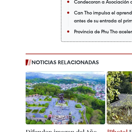
Condecoran a Asociación 
Can Tho impulsa el aprendi
antes de su entrada al pri
Provincia de Phu Tho acele
NOTICIAS RELACIONADAS
Difunden imagen del Año
F