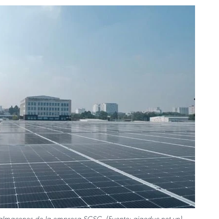
n almacenes de la empresa SCSC. (Fuente: giaoduc.net.vn)