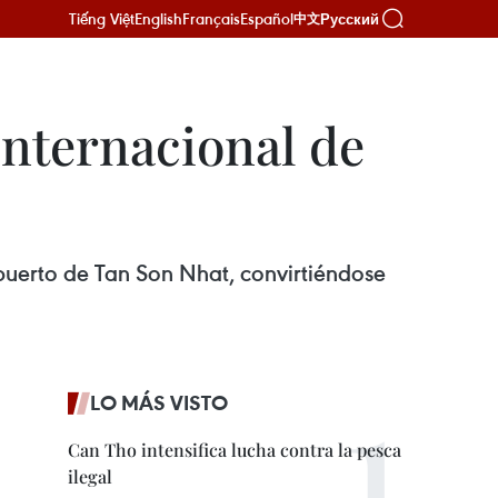
Tiếng Việt
English
Français
Español
Русский
中文
internacional de
puerto de Tan Son Nhat, convirtiéndose
LO MÁS VISTO
Can Tho intensifica lucha contra la pesca
ilegal