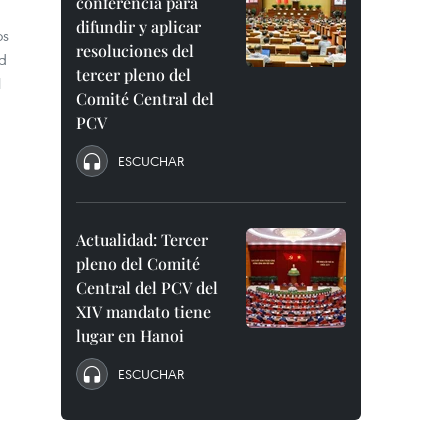
conferencia para
difundir y aplicar
os
resoluciones del
ad
tercer pleno del
l
Comité Central del
PCV
ESCUCHAR
Actualidad: Tercer
pleno del Comité
Central del PCV del
XIV mandato tiene
lugar en Hanoi
ESCUCHAR