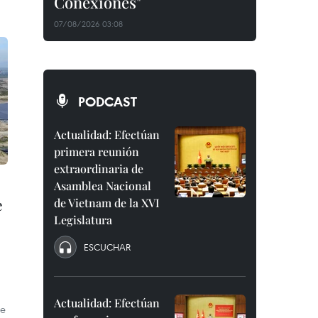
Conexiones"
07/08/2026 03:08
PODCAST
Actualidad: Efectúan
primera reunión
extraordinaria de
Asamblea Nacional
e
de Vietnam de la XVI
Legislatura
ESCUCHAR
Actualidad: Efectúan
de