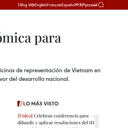
Tiếng Việt
English
Français
Español
Русский
中文
ómica para
oficinas de representación de Vietnam en
or del desarrollo nacional.
LO MÁS VISTO
Celebran conferencia para
difundir y aplicar resoluciones del III