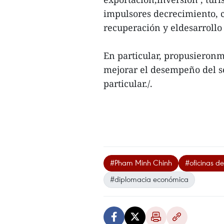
impulsores decrecimiento, co
recuperación y eldesarrollo
En particular, propusieronm
mejorar el desempeño del se
particular./.
#Pham Minh Chinh
#oficinas d
#diplomacia económica