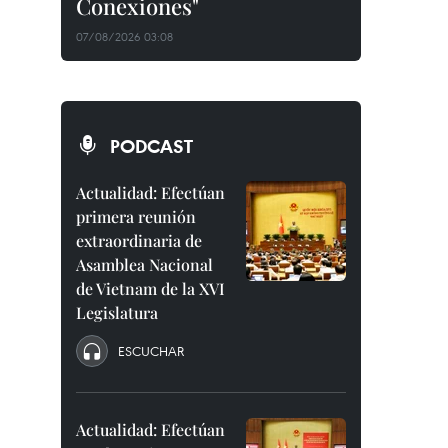
Conexiones"
07/08/2026 03:08
PODCAST
Actualidad: Efectúan
primera reunión
extraordinaria de
Asamblea Nacional
de Vietnam de la XVI
Legislatura
ESCUCHAR
Actualidad: Efectúan