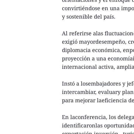
convirtiéndose en una impo
y sostenible del país.
Al referirse alas fluctuacio
exigió mayordesempeño, crea
diplomacia económica, enpos
proyección a una economíai
internacional activa, amplia
Instó a losembajadores y je
intercambiar, evaluary plant
para mejorar laeficiencia d
En laconferencia, los delega
identificaronlas oportunida
exportación,inversión , tur