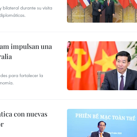
ilateral durante su visita
 diplomáticas.
tnam impulsan una
alia
des para fortalecer la
onomía.
ática con nuevas
or