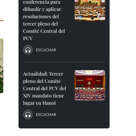
conferencia para
difundir y aplicar
resoluciones del
tercer pleno del
Comité Central del
PCV
ESCUCHAR
Actualidad: Tercer
pleno del Comité
Central del PCV del
XIV mandato tiene
lugar en Hanoi
ESCUCHAR