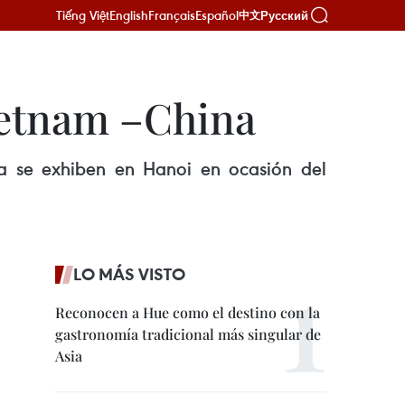
Tiếng Việt
English
Français
Español
Русский
中文
Vietnam –China
a se exhiben en Hanoi en ocasión del
LO MÁS VISTO
Reconocen a Hue como el destino con la
gastronomía tradicional más singular de
Asia