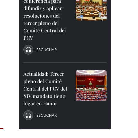
conferencia para
difundir y aplicar
resoluciones del
tercer pleno del
Comité Central del
PCV
ESCUCHAR
Actualidad: Tercer
pleno del Comité
Central del PCV del
XIV mandato tiene
lugar en Hanoi
ESCUCHAR