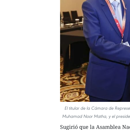
El titular de la Cámara de Repres
Muhamad Noor Matha, y el presiden
Sugirió que la Asamblea Na