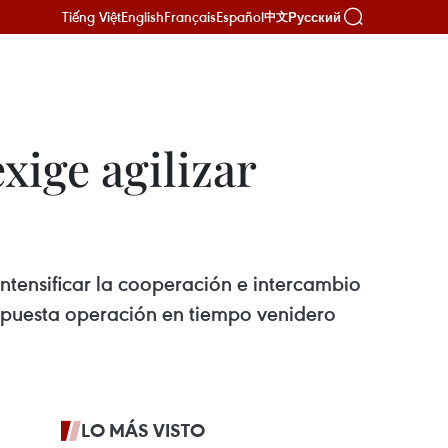
Tiếng Việt
English
Français
Español
Русский
中文
xige agilizar
ntensificar la cooperación e intercambio
supuesta operación en tiempo venidero
LO MÁS VISTO