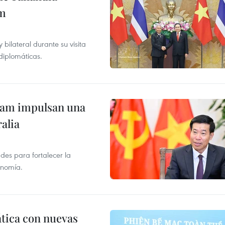
am
ilateral durante su visita
 diplomáticas.
tnam impulsan una
alia
des para fortalecer la
onomía.
ática con nuevas