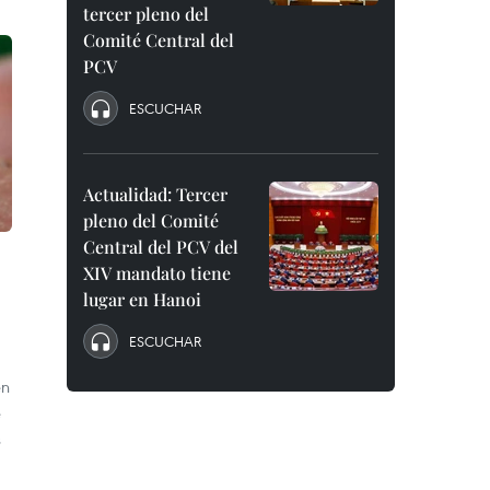
tercer pleno del
Comité Central del
PCV
ESCUCHAR
Actualidad: Tercer
pleno del Comité
Central del PCV del
XIV mandato tiene
lugar en Hanoi
ESCUCHAR
en
e
s