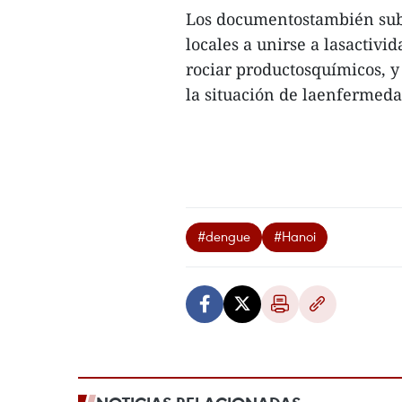
Los documentostambién subr
locales a unirse a lasactivi
rociar productosquímicos, 
la situación de laenfermeda
#dengue
#Hanoi