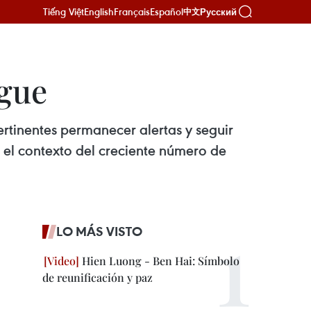
Tiếng Việt
English
Français
Español
Русский
中文
ngue
rtinentes permanecer alertas y seguir
n el contexto del creciente número de
LO MÁS VISTO
Hien Luong - Ben Hai: Símbolo
de reunificación y paz