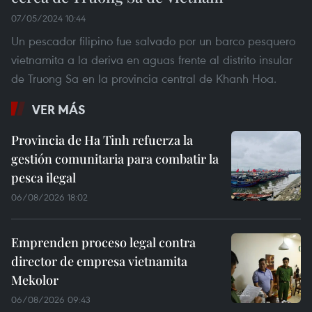
07/05/2024 10:44
Un pescador filipino fue salvado por un barco pesquero
vietnamita a la deriva en aguas frente al distrito insular
de Truong Sa en la provincia central de Khanh Hoa.
VER MÁS
Provincia de Ha Tinh refuerza la
gestión comunitaria para combatir la
pesca ilegal
06/08/2026 18:02
Emprenden proceso legal contra
director de empresa vietnamita
Mekolor
06/08/2026 09:43