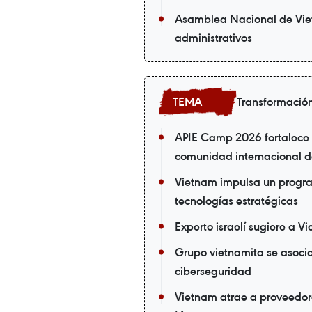
Asamblea Nacional de Viet
administrativos
Transformación
APIE Camp 2026 fortalece l
comunidad internacional de
Vietnam impulsa un progra
tecnologías estratégicas
Experto israelí sugiere a V
Grupo vietnamita se asoc
ciberseguridad
Vietnam atrae a proveedor