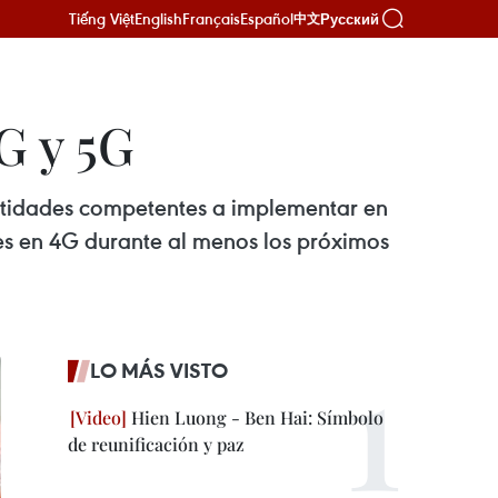
Tiếng Việt
English
Français
Español
Русский
中文
G y 5G
ntidades competentes a implementar en
nes en 4G durante al menos los próximos
LO MÁS VISTO
Hien Luong - Ben Hai: Símbolo
de reunificación y paz