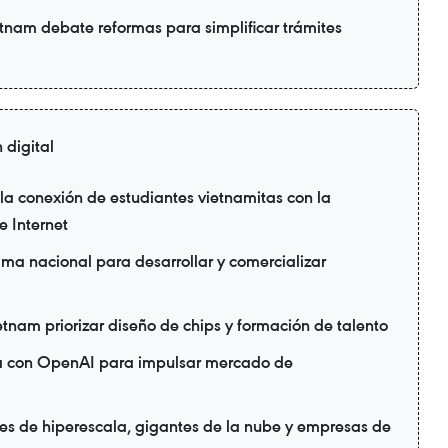
nam debate reformas para simplificar trámites
 digital
a conexión de estudiantes vietnamitas con la
 Internet
ma nacional para desarrollar y comercializar
ietnam priorizar diseño de chips y formación de talento
ia con OpenAI para impulsar mercado de
es de hiperescala, gigantes de la nube y empresas de