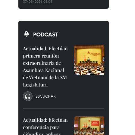
07/08/2026 03:08
PODCAST
Actualidad: Efectúan
primera reunión
extraordinaria de
Asamblea Nacional
de Vietnam de la XVI
Legislatura
ESCUCHAR
Actualidad: Efectúan
conferencia para
difundir y aplicar