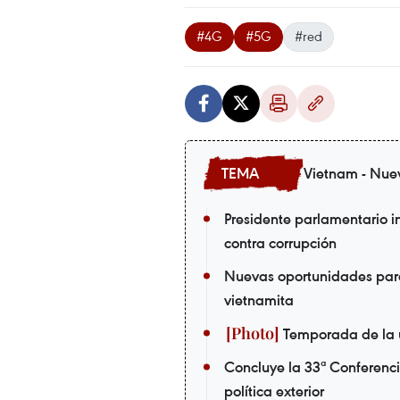
#4G
#5G
#red
Vietnam - Nue
Presidente parlamentario in
contra corrupción
Nuevas oportunidades par
vietnamita
Temporada de la 
Concluye la 33ª Conferenci
política exterior