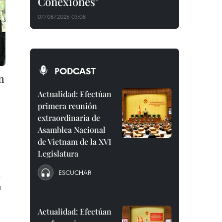
Conexiones"
07/08/2026 03:08
PODCAST
n
Actualidad: Efectúan
primera reunión
extraordinaria de
Asamblea Nacional
de Vietnam de la XVI
Legislatura
ESCUCHAR
n
a
Actualidad: Efectúan