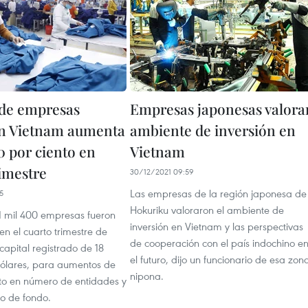
de empresas
Empresas japonesas valora
n Vietnam aumenta
ambiente de inversión en
0 por ciento en
Vietnam
rimestre
30/12/2021 09:59
Las empresas de la región japonesa de
5
Hokuriku valoraron el ambiente de
31 mil 400 empresas fueron
inversión en Vietnam y las perspectivas
en el cuarto trimestre de
de cooperación con el país indochino e
capital registrado de 18
el futuro, dijo un funcionario de esa zon
dólares, para aumentos de
nipona.
nto en número de entidades y
to de fondo.