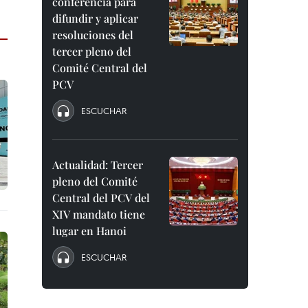
conferencia para
difundir y aplicar
resoluciones del
tercer pleno del
Comité Central del
PCV
ESCUCHAR
Actualidad: Tercer
pleno del Comité
Central del PCV del
XIV mandato tiene
lugar en Hanoi
ESCUCHAR