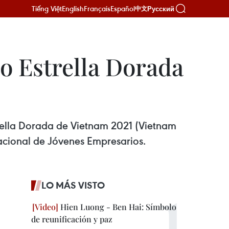
Tiếng Việt
English
Français
Español
Русский
中文
o Estrella Dorada
rella Dorada de Vietnam 2021 (Vietnam
acional de Jóvenes Empresarios.
LO MÁS VISTO
Hien Luong - Ben Hai: Símbolo
de reunificación y paz