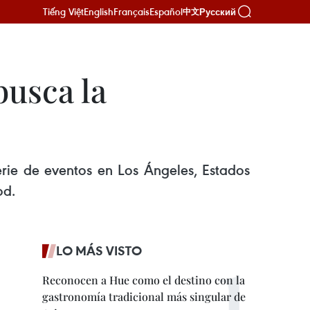
Tiếng Việt
English
Français
Español
Русский
中文
busca la
rie de eventos en Los Ángeles, Estados
od.
LO MÁS VISTO
Reconocen a Hue como el destino con la
gastronomía tradicional más singular de