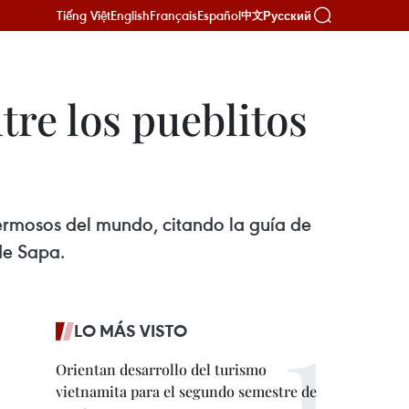
Tiếng Việt
English
Français
Español
Русский
中文
tre los pueblitos
ermosos del mundo, citando la guía de
 de Sapa.
LO MÁS VISTO
Orientan desarrollo del turismo
vietnamita para el segundo semestre de