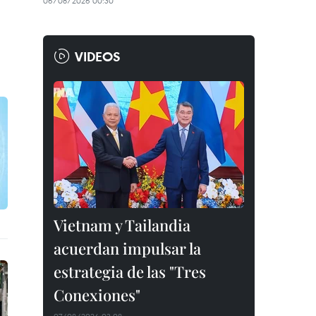
06/08/2026 00:30
VIDEOS
Vietnam y Tailandia
acuerdan impulsar la
estrategia de las "Tres
Conexiones"