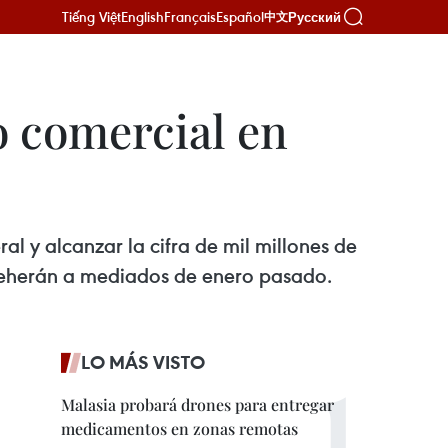
Tiếng Việt
English
Français
Español
Русский
中文
o comercial en
al y alcanzar la cifra de mil millones de
a Teherán a mediados de enero pasado.
LO MÁS VISTO
Malasia probará drones para entregar
medicamentos en zonas remotas