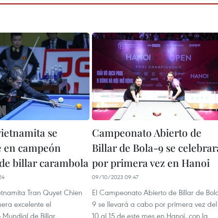
vietnamita se
Campeonato Abierto de
e en campeón
Billar de Bola-9 se celebrar
de billar carambola
por primera vez en Hanoi
24
09/10/2023 09:47
ietnamita Tran Quyet Chien
El Campeonato Abierto de Billar de Bol
ra excelente el
9 se llevará a cabo por primera vez del
undial de Billar
10 al 15 de este mes en Hanoi, con la