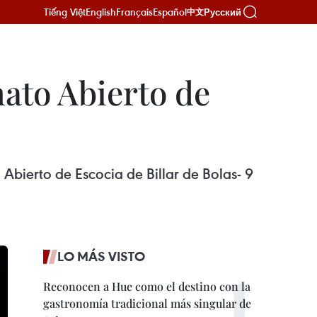
Tiếng Việt
English
Français
Español
Русский
中文
ato Abierto de
ierto de Escocia de Billar de Bolas- 9
LO MÁS VISTO
Reconocen a Hue como el destino con la
gastronomía tradicional más singular de