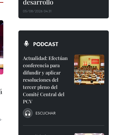
desarrollo
05/08/2026 04:31
PODCAST
Actualidad: Efectúan
conferencia para
difundir y aplicar
resoluciones del
tercer pleno del
á
Comité Central del
PCV
ESCUCHAR
a-