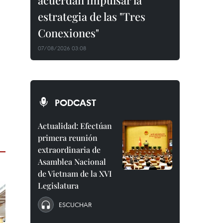
acuerdan impulsar la
estrategia de las "Tres
Conexiones"
07/08/2026 03:08
PODCAST
Actualidad: Efectúan
primera reunión
extraordinaria de
Asamblea Nacional
de Vietnam de la XVI
Legislatura
ESCUCHAR