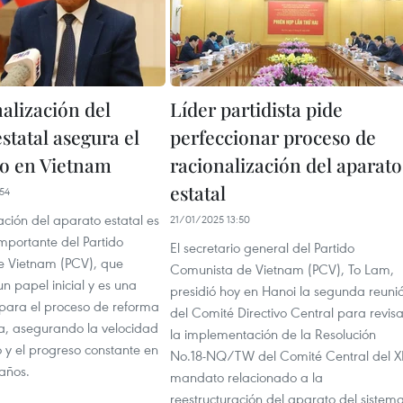
alización del
Líder partidista pide
statal asegura el
perfeccionar proceso de
lo en Vietnam
racionalización del aparato
estatal
54
ación del aparato estatal es
21/01/2025 13:50
importante del Partido
El secretario general del Partido
e Vietnam (PCV), que
Comunista de Vietnam (PCV), To Lam,
 papel inicial y es una
presidió hoy en Hanoi la segunda reuni
para el proceso de reforma
del Comité Directivo Central para revisa
va, asegurando la velocidad
la implementación de la Resolución
o y el progreso constante en
No.18-NQ/TW del Comité Central del XI
años.
mandato relacionado a la
reestructuración del aparato del sistem