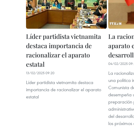
Líder partidista vietnamita
La racion
destaca importancia de
aparato e
racionalizar el aparato
desarrol
estatal
04/02/2025 09:
La racionaliz
13/02/2025 09:20
una política 
Líder partidista vietnamita destaca
Comunista d
importancia de racionalizar el aparato
desempeña un
estatal
preparación 
administrati
del desarroll
los próximos 