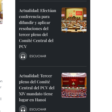
Actualidad: Efectúan
conferencia para
difundir y aplicar
resoluciones del
tercer pleno del
Comité Central del
PCV
ESCUCHAR
Actualidad: Tercer
ón
pleno del Comité
r
Central del PCV del
XIV mandato tiene
I
lugar en Hanoi
ESCUCHAR
a