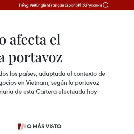
Tiếng Việt
English
Français
Español
Русский
中文
o afecta el
a portavoz
odos los países, adaptada al contexto de
egocios en Vietnam, según la portavoz
inaria de esta Cartera efectuada hoy
LO MÁS VISTO