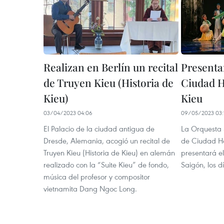
Realizan en Berlín un recital
Presenta
de Truyen Kieu (Historia de
Ciudad H
Kieu)
Kieu
03/04/2023 04:06
09/05/2023 03:
El Palacio de la ciudad antigua de
La Orquesta S
Dresde, Alemania, acogió un recital de
de Ciudad H
Truyen Kieu (Historia de Kieu) en alemán
presentará el
realizado con la “Suite Kieu” de fondo,
Saigón, los d
música del profesor y compositor
vietnamita Dang Ngoc Long.