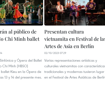
rán al público de
Presentan cultura
o Chi Minh ballet
vietnamita en Festival de la
Artes de Asia en Berlín
14
02/10/2023 07:29
infónica y Ópera del Ballet
Varias representaciones artísticas y
o Chi Minh (HBSO)
culturales vietnamitas con característica
 ballet Kieu en la Ópera de
tradicionales y modernas tuvieron lugar
ías 13 y 14 del presente mes.
en el Festival de Artes Asiáticas de Berlín