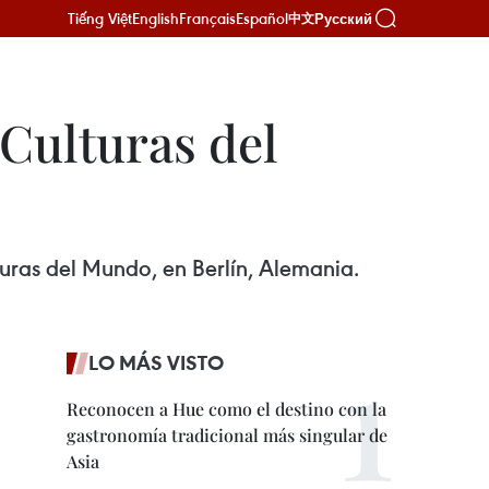
Tiếng Việt
English
Français
Español
Русский
中文
 Culturas del
lturas del Mundo, en Berlín, Alemania.
LO MÁS VISTO
Reconocen a Hue como el destino con la
gastronomía tradicional más singular de
Asia