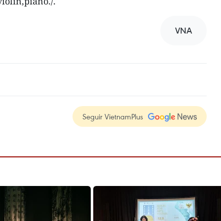
violín,piano./.
VNA
Seguir VietnamPlus