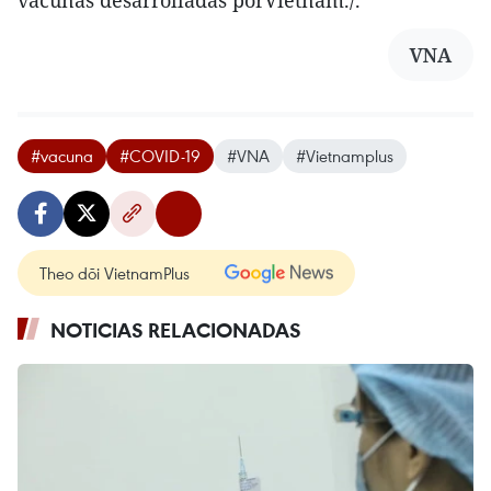
vacunas desarrolladas porVietnam./.
VNA
#vacuna
#COVID-19
#VNA
#Vietnamplus
Theo dõi VietnamPlus
NOTICIAS RELACIONADAS