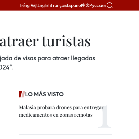
Tiếng Việt
English
Français
Español
Русский
中文
atraer turistas
jada de visas para atraer llegadas
024”.
LO MÁS VISTO
Malasia probará drones para entregar
medicamentos en zonas remotas