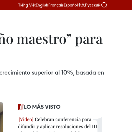
Tiếng Việt
English
Français
Español
Русский
中文
eño maestro” para
 crecimiento superior al 10%, basada en
LO MÁS VISTO
Celebran conferencia para
difundir y aplicar resoluciones del III