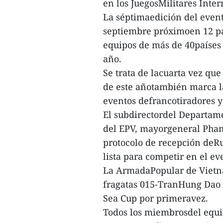
en los JuegosMilitares Inte
La séptimaedición del evento
septiembre próximoen 12 paí
equipos de más de 40países y
año.
Se trata de lacuarta vez qu
de este añotambién marca la
eventos defrancotiradores y
El subdirectordel Departam
del EPV, mayorgeneral Pham 
protocolo de recepción deRu
lista para competir en el ev
La ArmadaPopular de Vietna
fragatas 015-TranHung Dao 
Sea Cup por primeravez.
Todos los miembrosdel equi