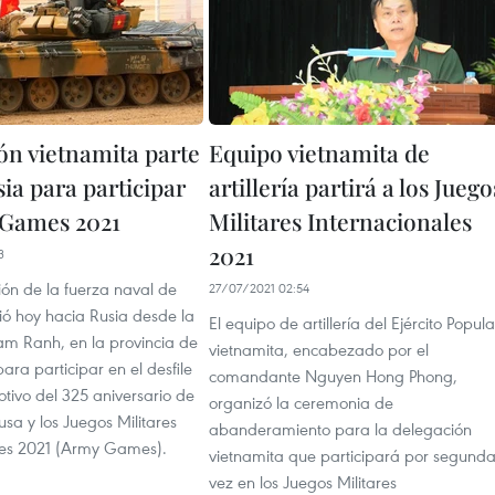
ón vietnamita parte
Equipo vietnamita de
ia para participar
artillería partirá a los Juego
 Games 2021
Militares Internacionales
2021
3
ón de la fuerza naval de
27/07/2021 02:54
ió hoy hacia Rusia desde la
El equipo de artillería del Ejército Popula
m Ranh, en la provincia de
vietnamita, encabezado por el
ra participar en el desfile
comandante Nguyen Hong Phong,
otivo del 325 aniversario de
organizó la ceremonia de
sa y los Juegos Militares
abanderamiento para la delegación
les 2021 (Army Games).
vietnamita que participará por segund
vez en los Juegos Militares