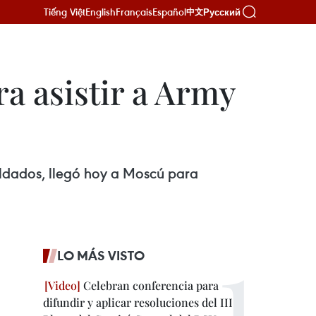
Tiếng Việt
English
Français
Español
Русский
中文
ra asistir a Army
oldados, llegó hoy a Moscú para
LO MÁS VISTO
Celebran conferencia para
difundir y aplicar resoluciones del III