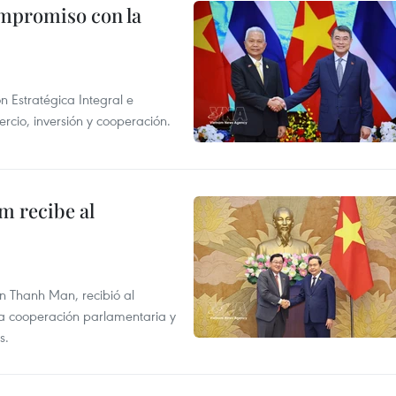
ompromiso con la
n Estratégica Integral e
rcio, inversión y cooperación.
m recibe al
n Thanh Man, recibió al
la cooperación parlamentaria y
s.