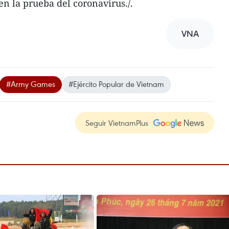
n la prueba del coronavirus./.
VNA
#Army Games
#Ejército Popular de Vietnam
Seguir VietnamPlus