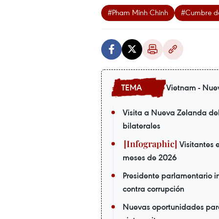
#Pham Minh Chinh
#Cumbre de
Vietnam - Nue
Visita a Nueva Zelanda de
bilaterales
Visitantes 
meses de 2026
Presidente parlamentario in
contra corrupción
Nuevas oportunidades par