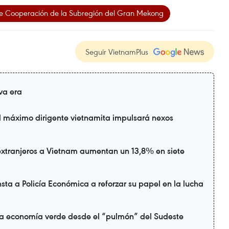
 Cooperación de la Subregión del Gran Mekong
Seguir VietnamPlus
va era
l máximo dirigente vietnamita impulsará nexos
extranjeros a Vietnam aumentan un 13,8% en siete
sta a Policía Económica a reforzar su papel en la lucha
a economía verde desde el “pulmón” del Sudeste