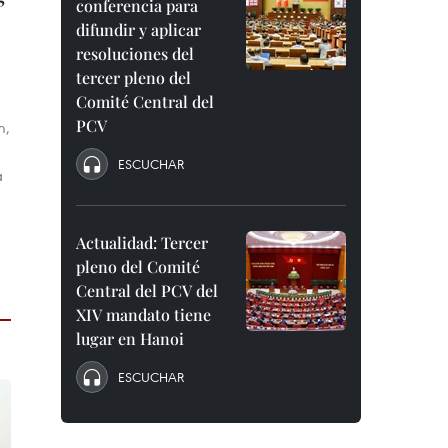
conferencia para
difundir y aplicar
resoluciones del
tercer pleno del
Comité Central del
PCV
m,
ESCUCHAR
a
Actualidad: Tercer
pleno del Comité
Central del PCV del
XIV mandato tiene
lugar en Hanoi
ESCUCHAR