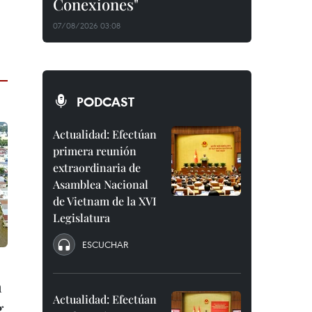
Conexiones"
07/08/2026 03:08
PODCAST
Actualidad: Efectúan
primera reunión
extraordinaria de
Asamblea Nacional
de Vietnam de la XVI
Legislatura
ESCUCHAR
n
Actualidad: Efectúan
g