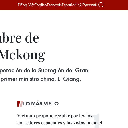
Tiếng Việt
English
Français
Español
Русский
中文
mbre de
n Mekong
peración de la Subregión del Gran
rimer ministro chino, Li Qiang.
LO MÁS VISTO
Vietnam propone regular por ley los
corredores espaciales y las vistas hacia el