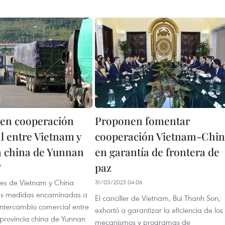
en cooperación
Proponen fomentar
l entre Vietnam y
cooperación Vietnam-Chi
a china de Yunnan
en garantía de frontera de
paz
7
es de Vietnam y China
31/03/2023 04:06
las medidas encaminadas a
El canciller de Vietnam, Bui Thanh Son,
intercambio comercial entre
exhortó a garantizar la eficiencia de los
 provincia china de Yunnan
mecanismos y programas de