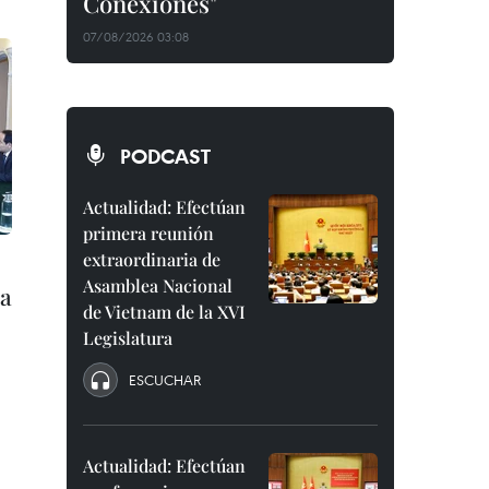
Conexiones"
07/08/2026 03:08
PODCAST
Actualidad: Efectúan
primera reunión
extraordinaria de
Asamblea Nacional
na
de Vietnam de la XVI
Legislatura
ESCUCHAR
Actualidad: Efectúan