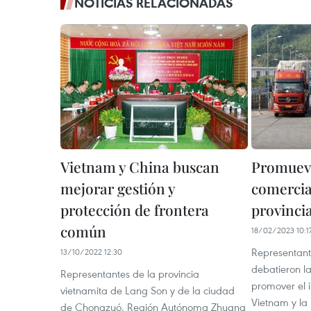
NOTICIAS RELACIONADAS
Vietnam y China buscan
Promuev
mejorar gestión y
comercia
protección de frontera
provinci
común
18/02/2023 10:1
Representant
13/10/2022 12:30
debatieron 
Representantes de la provincia
promover el 
vietnamita de Lang Son y de la ciudad
Vietnam y la
de Chongzuó, Región Autónoma Zhuang