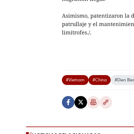
Asimismo, patentizaron la d
patrullaje y el mantenimien
limítrofes./.
#Vietnam
#China
#Dien Bie