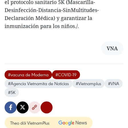
el protocolo sanitario 5K (Mascarilla-
Desinfección-Distancia-SinMultitudes-
Declaración Médica) y garantizar la
inmunización para los niños./.
VNA
#vacuna de Moderna
#COVID-19
#Agencia Vietnamita de Noticias
#Vietnamplus
#VNA
#5K
Theo dõi VietnamPlus