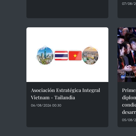
07/08/2
Asociación Estratégica Integral
Primer
Vietnam - Tailandia
diplo
condic
06/08/2026 00:30
desarr
05/08/2