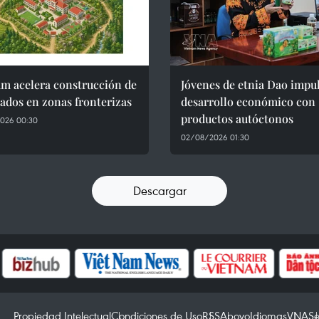
am acelera construcción de
Jóvenes de etnia Dao impu
ados en zonas fronterizas
desarrollo económico con
productos autóctonos
026 00:30
02/08/2026 01:30
Descargar
Propiedad Intelectual
Condiciones de Uso
RSS
Apoyo
Idiomas
VNA
Se