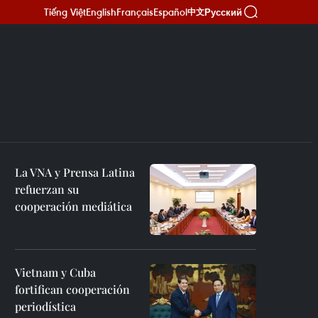
Tiếng Việt
English
Français
Español
Русский
中文
La VNA y Prensa Latina
refuerzan su
cooperación mediática
Vietnam y Cuba
fortifican cooperación
periodística