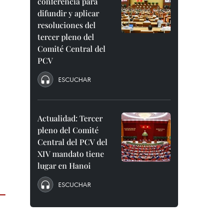
conferencia para
difundir y aplicar
resoluciones del
tercer pleno del
Comité Central del
PCV
ESCUCHAR
Actualidad: Tercer
pleno del Comité
Central del PCV del
XIV mandato tiene
lugar en Hanoi
ESCUCHAR