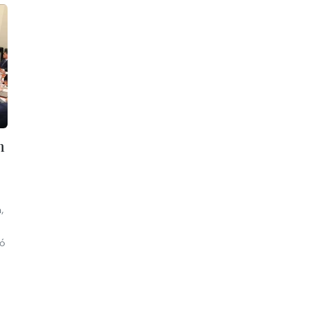
n
,
zó