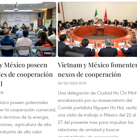
y México poseen
Vietnam y México fomente
les de cooperación
nexos de cooperación
l
26/03/2023 10:10
Una delegación de Ciudad Ho Chi Minh
08
encabezada por su vicesecretario del
xico poseen potenciales
Comité partidista Nguyen Ho Hai, reali
r la cooperación comercial,
una visita de trabajo a México del 22 al
n términos de la energía,
27 del presente mes para impulsar las
iones, agricultura de alta
relaciones de amistad y buscar
industria de alto valor
oportunidades de cooperación