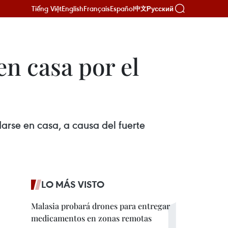
Tiếng Việt
English
Français
Español
Русский
中文
n casa por el
rse en casa, a causa del fuerte
LO MÁS VISTO
Malasia probará drones para entregar
medicamentos en zonas remotas