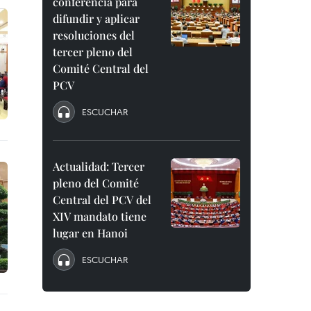
conferencia para
difundir y aplicar
resoluciones del
tercer pleno del
Comité Central del
PCV
ESCUCHAR
Actualidad: Tercer
pleno del Comité
Central del PCV del
XIV mandato tiene
lugar en Hanoi
ESCUCHAR