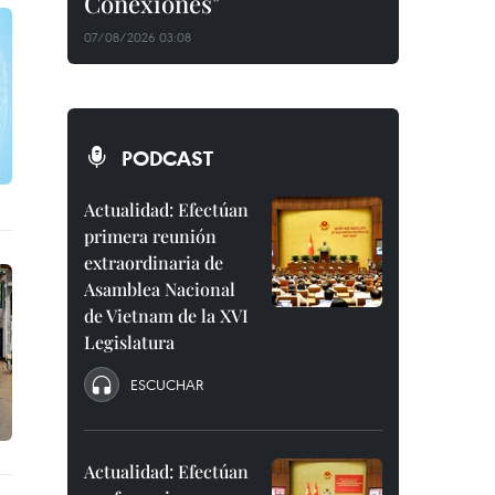
Conexiones"
07/08/2026 03:08
PODCAST
Actualidad: Efectúan
primera reunión
extraordinaria de
Asamblea Nacional
de Vietnam de la XVI
Legislatura
ESCUCHAR
Actualidad: Efectúan