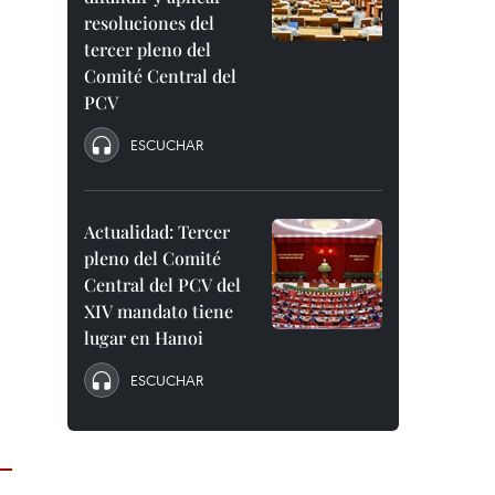
resoluciones del
tercer pleno del
Comité Central del
PCV
ESCUCHAR
Actualidad: Tercer
pleno del Comité
Central del PCV del
XIV mandato tiene
lugar en Hanoi
ESCUCHAR