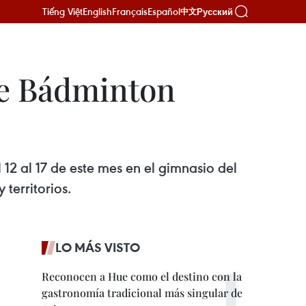
Tiếng Việt
English
Français
Español
Русский
中文
de Bádminton
12 al 17 de este mes en el gimnasio del
 territorios.
LO MÁS VISTO
Reconocen a Hue como el destino con la
gastronomía tradicional más singular de