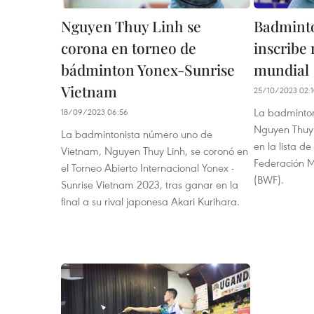
Nguyen Thuy Linh se
Badminto
corona en torneo de
inscribe
bádminton Yonex-Sunrise
mundial
Vietnam
25/10/2023 02:
La badminton
18/09/2023 06:56
Nguyen Thuy 
La badmintonista número uno de
en la lista d
Vietnam, Nguyen Thuy Linh, se coronó en
Federación 
el Torneo Abierto Internacional Yonex -
(BWF).
Sunrise Vietnam 2023, tras ganar en la
final a su rival japonesa Akari Kurihara.