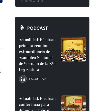
07/08/2026 03:08
r
PODCAST
Actualidad: Efectúan
primera reunión
ue
extraordinaria de
Asamblea Nacional
de Vietnam de la XVI
Legislatura
ó
ESCUCHAR
Actualidad: Efectúan
conferencia para
difundir y aplicar