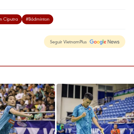
n Ciputra
#Bádminton
Seguir VietnamPlus