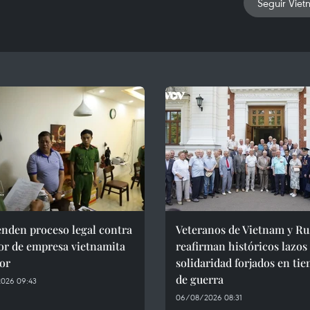
Seguir Viet
nden proceso legal contra
Veteranos de Vietnam y Ru
or de empresa vietnamita
reafirman históricos lazos
or
solidaridad forjados en ti
de guerra
026 09:43
06/08/2026 08:31