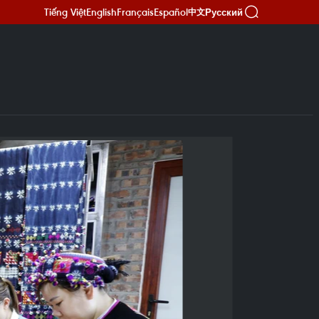
Tiếng Việt
English
Français
Español
Русский
中文