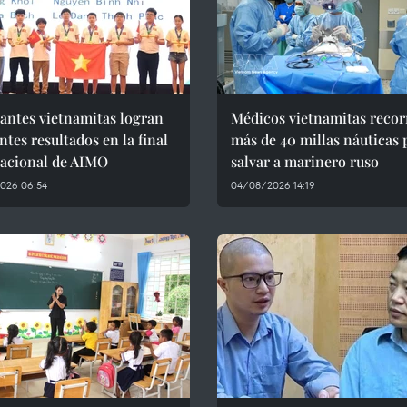
antes vietnamitas logran
Médicos vietnamitas recor
ntes resultados en la final
más de 40 millas náuticas 
nacional de AIMO
salvar a marinero ruso
026 06:54
04/08/2026 14:19