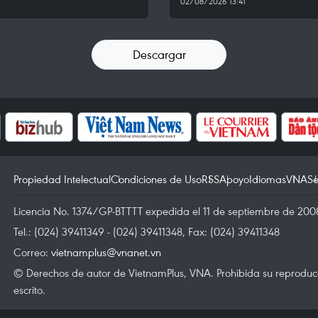
02/08/2026 13:41
Descargar
Propiedad Intelectual
Condiciones de Uso
RSS
Apoyo
Idiomas
VNA
Se
Licencia No. 1374/GP-BTTTT expedida el 11 de septiembre de 2008
Tel.: (024) 39411349 - (024) 39411348, Fax: (024) 39411348
Correo:
vietnamplus@vnanet.vn
© Derechos de autor de VietnamPlus, VNA. Prohibida su reproducci
escrito.