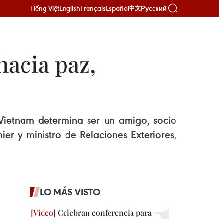
Tiếng Việt
English
Français
Español
Русский
中文
hacia paz,
, Vietnam determina ser un amigo, socio
er y ministro de Relaciones Exteriores,
LO MÁS VISTO
Celebran conferencia para