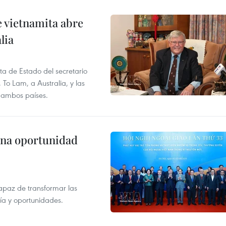
e vietnamita abre
lia
ita de Estado del secretario
To Lam, a Australia, y las
e ambos países.
una oportunidad
apaz de transformar las
gía y oportunidades.