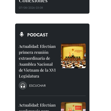
Conexiones"
07/08/2026 03:08
PODCAST
Actualidad: Efectúan
primera reunión
extraordinaria de
Asamblea Nacional
de Vietnam de la XVI
Legislatura
ESCUCHAR
Actualidad: Efectúan
conferencia para