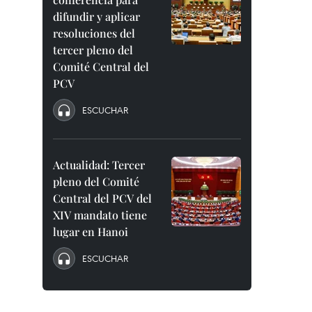
difundir y aplicar
resoluciones del
tercer pleno del
Comité Central del
PCV
ESCUCHAR
Actualidad: Tercer
pleno del Comité
Central del PCV del
XIV mandato tiene
lugar en Hanoi
ESCUCHAR