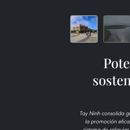
Pote
sosten
Tay Ninh consolida g
la promoción efica
sistema de reliquias