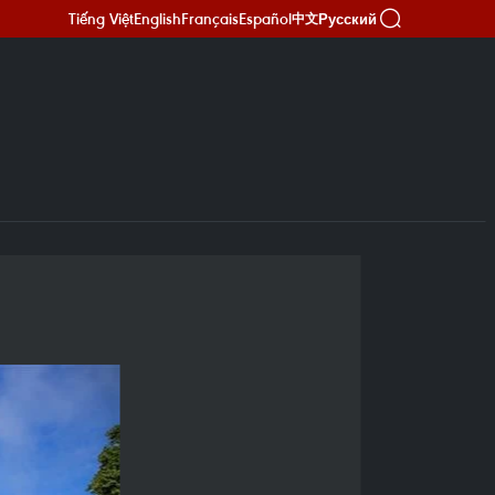
Tiếng Việt
English
Français
Español
Русский
中文