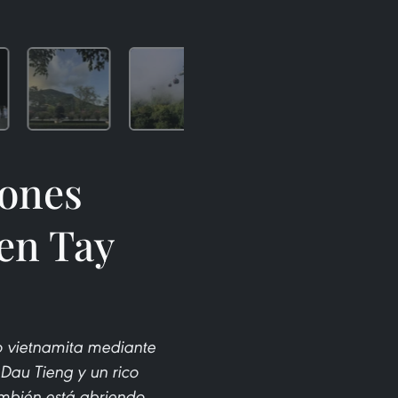
iones
 en Tay
o vietnamita mediante
Dau Tieng y un rico
también está abriendo