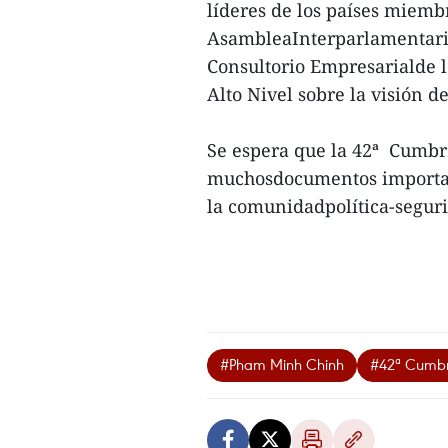
líderes de los países miemb
AsambleaInterparlamentaria
Consultorio Empresarialde 
Alto Nivel sobre la visión 
Se espera que la 42ª Cumbr
muchosdocumentos important
la comunidadpolítica-segurid
#Pham Minh Chinh
#42ª Cumb