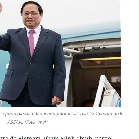
nh parte rumbo a Indonesia para asistir a la 42 Cumbre de la
ASEAN. (Foto: VNA)
tro de Vietnam, Pham Minh Chinh, partió