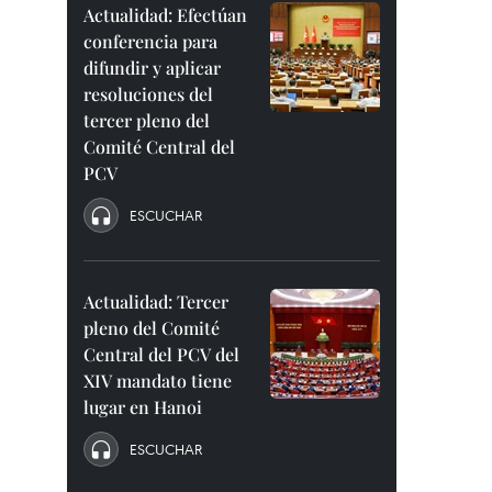
Actualidad: Efectúan
conferencia para
difundir y aplicar
resoluciones del
tercer pleno del
Comité Central del
PCV
ESCUCHAR
Actualidad: Tercer
pleno del Comité
Central del PCV del
XIV mandato tiene
lugar en Hanoi
ESCUCHAR