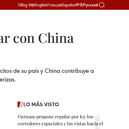
Tiếng Việt
English
Français
Español
Русский
中文
ar con China
citos de su país y China contribuye a
erizas.
LO MÁS VISTO
Vietnam propone regular por ley los
corredores espaciales y las vistas hacia el