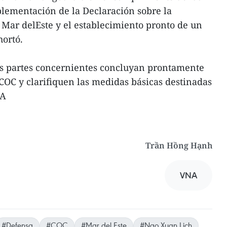
plementación de la Declaración sobre la
l Mar delEste y el establecimiento pronto de un
xhortó.
as partes concernientes concluyan prontamente
COC y clarifiquen las medidas básicas destinadas
NA
Trần Hồng Hạnh
VNA
#Defensa
#COC
#Mar del Este
#Ngo Xuan Lich