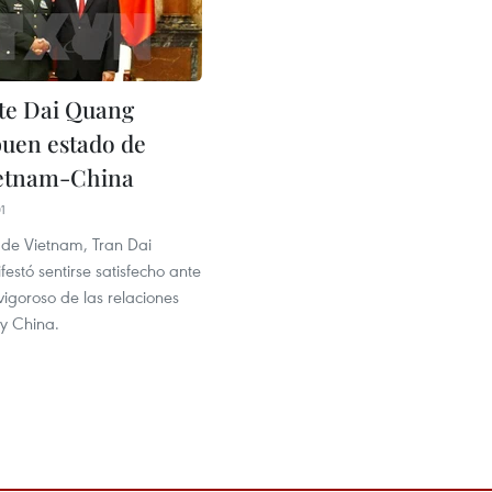
te Dai Quang
buen estado de
ietnam-China
1
 de Vietnam, Tran Dai
stó sentirse satisfecho ante
 vigoroso de las relaciones
 y China.