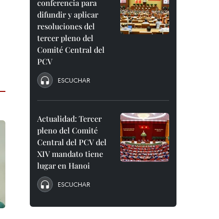
conferencia para
difundir y aplicar
resoluciones del
tercer pleno del
Comité Central del
PCV
ESCUCHAR
Actualidad: Tercer
pleno del Comité
Central del PCV del
XIV mandato tiene
lugar en Hanoi
ESCUCHAR