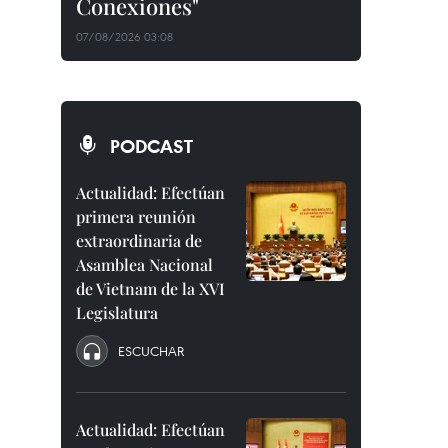
Conexiones"
07/08/2026 03:08
PODCAST
Actualidad: Efectúan
primera reunión
extraordinaria de
Asamblea Nacional
de Vietnam de la XVI
Legislatura
ESCUCHAR
Actualidad: Efectúan