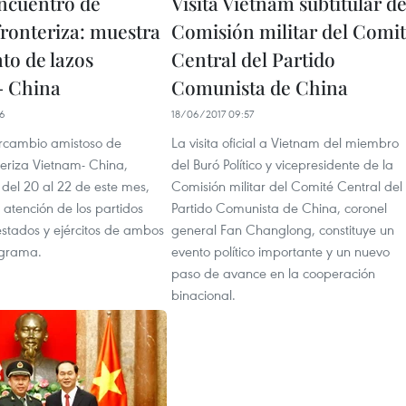
ncuentro de
Visita Vietnam subtitular d
fronteriza: muestra
Comisión militar del Comi
to de lazos
Central del Partido
- China
Comunista de China
26
18/06/2017 09:57
tercambio amistoso de
La visita oficial a Vietnam del miembro
teriza Vietnam- China,
del Buró Político y vicepresidente de la
el 20 al 22 de este mes,
Comisión militar del Comité Central del
atención de los partidos
Partido Comunista de China, coronel
estados y ejércitos de ambos
general Fan Changlong, constituye un
ograma.
evento político importante y un nuevo
paso de avance en la cooperación
binacional.