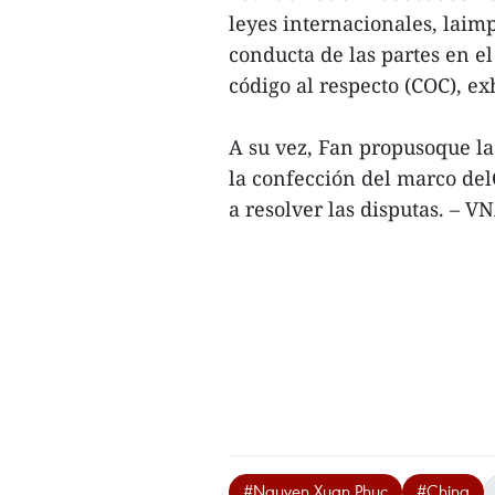
leyes internacionales, laim
conducta de las partes en e
código al respecto (COC), e
A su vez, Fan propusoque l
la confección del marco del
a resolver las disputas. – V
#Nguyen Xuan Phuc
#China