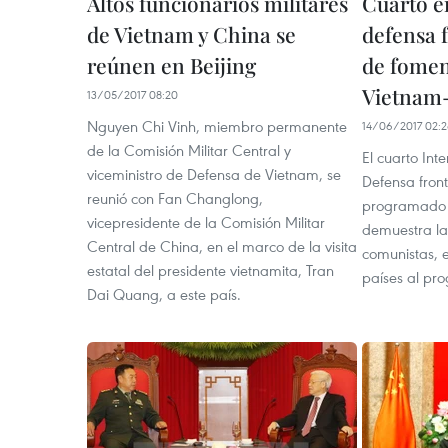
Altos funcionarios militares
Cuarto e
de Vietnam y China se
defensa 
reúnen en Beijing
de fomen
Vietnam
13/05/2017 08:20
Nguyen Chi Vinh, miembro permanente
14/06/2017 02:
de la Comisión Militar Central y
El cuarto In
viceministro de Defensa de Vietnam, se
Defensa fron
reunió con Fan Changlong,
programado d
vicepresidente de la Comisión Militar
demuestra la 
Central de China, en el marco de la visita
comunistas, 
estatal del presidente vietnamita, Tran
países al pr
Dai Quang, a este país.