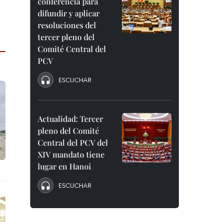
conferencia para
difundir y aplicar
resoluciones del
tercer pleno del
Comité Central del
PCV
ESCUCHAR
Actualidad: Tercer
pleno del Comité
Central del PCV del
XIV mandato tiene
lugar en Hanoi
ESCUCHAR