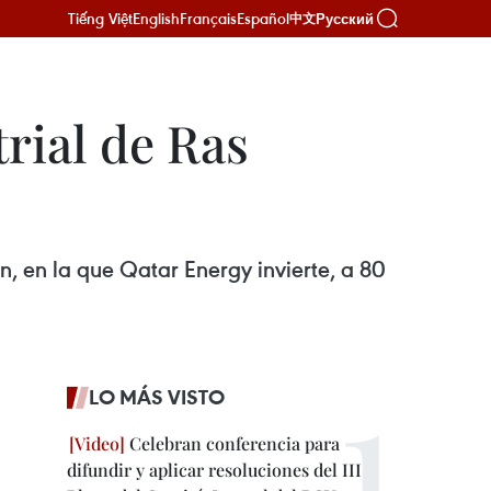
Tiếng Việt
English
Français
Español
Русский
中文
rial de Ras
an, en la que Qatar Energy invierte, a 80
LO MÁS VISTO
Celebran conferencia para
difundir y aplicar resoluciones del III