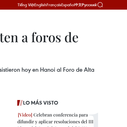
Tiếng Việt
English
Français
Español
Русский
中文
ten a foros de
istieron hoy en Hanoi al Foro de Alta
LO MÁS VISTO
Celebran conferencia para
difundir y aplicar resoluciones del III