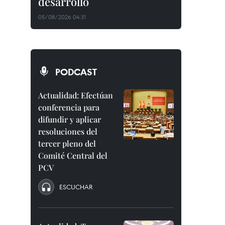
desarrollo
05/08/2026 04:31
PODCAST
Actualidad: Efectúan
conferencia para
difundir y aplicar
resoluciones del
tercer pleno del
Comité Central del
PCV
ESCUCHAR