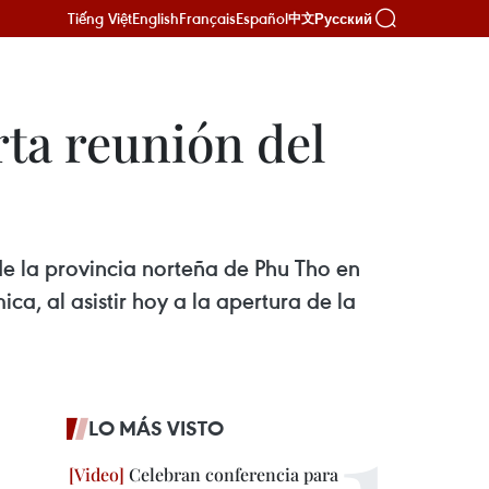
Tiếng Việt
English
Français
Español
Русский
中文
rta reunión del
e la provincia norteña de Phu Tho en
a, al asistir hoy a la apertura de la
LO MÁS VISTO
Celebran conferencia para