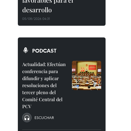
favorables para el
desarrollo
05/08/2026 04:31
PODCAST
Actualidad: Efectúan
conferencia para
difundir y aplicar
resoluciones del
tercer pleno del
Comité Central del
PCV
ESCUCHAR