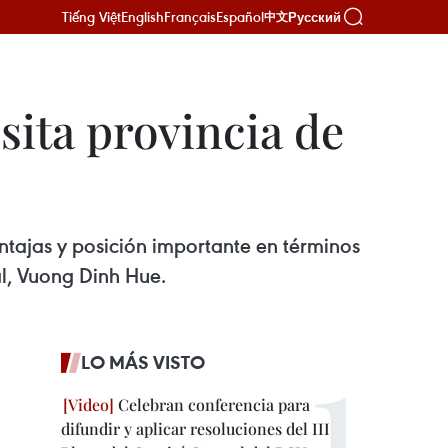
Tiếng Việt
English
Français
Español
Русский
中文
sita provincia de
ntajas y posición importante en términos
l, Vuong Dinh Hue.
LO MÁS VISTO
Celebran conferencia para
difundir y aplicar resoluciones del III