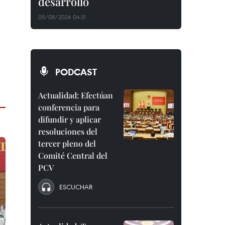
desarrollo
05/08/2026 04:31
PODCAST
Actualidad: Efectúan
conferencia para
difundir y aplicar
resoluciones del
tercer pleno del
Comité Central del
PCV
ESCUCHAR