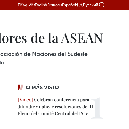
Tiếng Việt
English
Français
Español
Русский
中文
dores de la ASEAN
sociación de Naciones del Sudeste
ta.
LO MÁS VISTO
Celebran conferencia para
difundir y aplicar resoluciones del III
Pleno del Comité Central del PCV