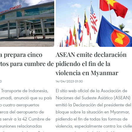
a prepara cinco
ASEAN emite declaración
tos para cumbre de
pidiendo el fin de la
violencia en Myanmar
10
14/04/2023 01:30
e Transporte de Indonesia,
El sitio web oficial de la Asociación de
umadi, anunció que su país
Naciones del Sudeste Asiático (ASEAN)
 cuatro aeropuertos
emitió la Declaración del presidente del
cerca del aeropuerto de
bloque sobre la situación en Myanmar,
servir a la 42 Cumbre de
pidiendo el fin de todas las formas de
euniones relacionadas
violencia, especialmente contra los civile