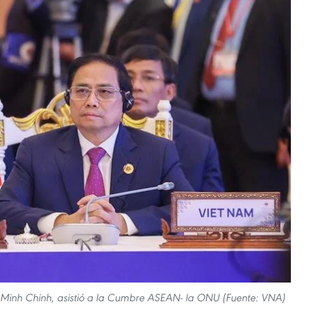
m Minh Chinh, asistió a la Cumbre ASEAN- la ONU (Fuente: VNA)