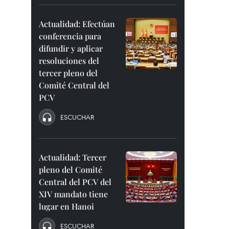
Actualidad: Efectúan
conferencia para
difundir y aplicar
resoluciones del
tercer pleno del
Comité Central del
PCV
ESCUCHAR
Actualidad: Tercer
pleno del Comité
Central del PCV del
XIV mandato tiene
lugar en Hanoi
ESCUCHAR