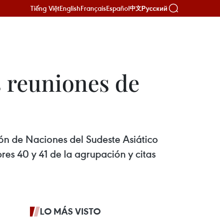
Tiếng Việt
English
Français
Español
Русский
中文
s reuniones de
ión de Naciones del Sudeste Asiático
es 40 y 41 de la agrupación y citas
LO MÁS VISTO