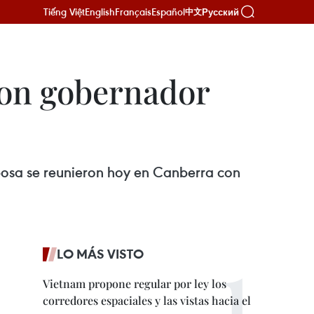
Tiếng Việt
English
Français
Español
Русский
中文
con gobernador
esposa se reunieron hoy en Canberra con
LO MÁS VISTO
Vietnam propone regular por ley los
corredores espaciales y las vistas hacia el