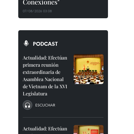
Conexiones"
07/08/2026 03:08
PODCAST
Actualidad: Efectúan
primera reunión
extraordinaria de
Asamblea Nacional
de Vietnam de la XVI
Legislatura
ESCUCHAR
Actualidad: Efectúan