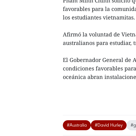
Pham Minh Chinh solicitó q
favorables para la comunida
los estudiantes vietnamitas.
Afirmó la voluntad de Viet
australianos para estudiar, t
El Gobernador General de A
condiciones favorables para
oceánica abran instalacione
#Australia
#David Hurley
#g