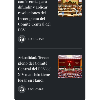
conferencia para
difundir y aplicar
resoluciones del
tercer pleno del
Comité Central del
PCV
ESCUCHAR
Actualidad: Tercer
pleno del Comité
Central del PCV del
XIV mandato tiene
lugar en Hanoi
ESCUCHAR